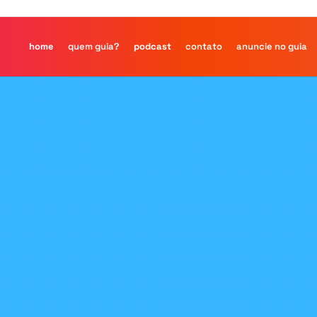
home
quem guia?
podcast
contato
anuncie no guia