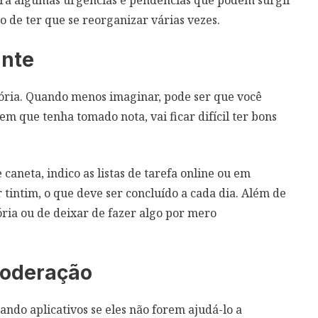
para algumas urgências e pendências que podem surgir
co de ter que se reorganizar várias vezes.
ante
ria. Quando menos imaginar, pode ser que você
m que tenha tomado nota, vai ficar difícil ter bons
caneta, indico as listas de tarefa online ou em
r tintim, o que deve ser concluído a cada dia. Além de
ria ou de deixar de fazer algo por mero
moderação
ando aplicativos se eles não forem ajudá-lo a