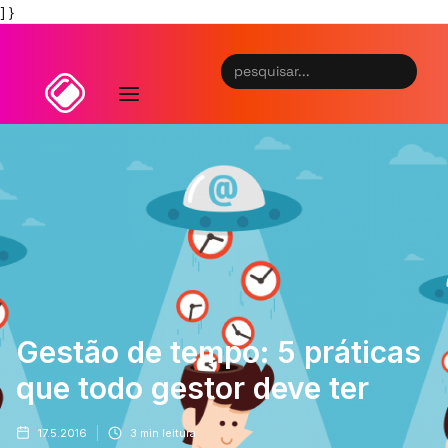
] }
Gestão de tempo: 5 práticas
que todo gestor deve ter
17.5.2016
3
min leitura