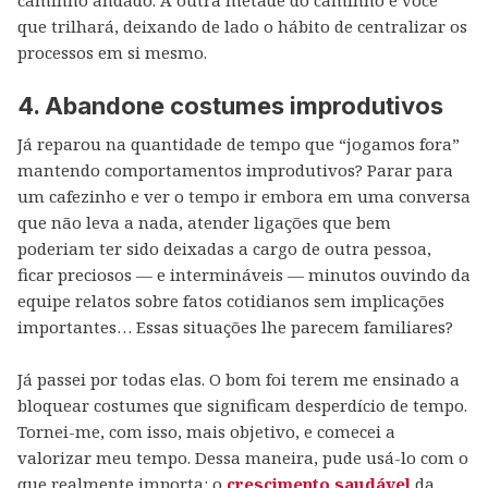
caminho andado. A outra metade do caminho é você
que trilhará, deixando de lado o hábito de centralizar os
processos em si mesmo.
4. Abandone costumes improdutivos
Já reparou na quantidade de tempo que “jogamos fora”
mantendo comportamentos improdutivos? Parar para
um cafezinho e ver o tempo ir embora em uma conversa
que não leva a nada, atender ligações que bem
poderiam ter sido deixadas a cargo de outra pessoa,
ficar preciosos — e intermináveis — minutos ouvindo da
equipe relatos sobre fatos cotidianos sem implicações
importantes… Essas situações lhe parecem familiares?
Já passei por todas elas. O bom foi terem me ensinado a
bloquear costumes que significam desperdício de tempo.
Tornei-me, com isso, mais objetivo, e comecei a
valorizar meu tempo. Dessa maneira, pude usá-lo com o
que realmente importa: o
crescimento saudável
da