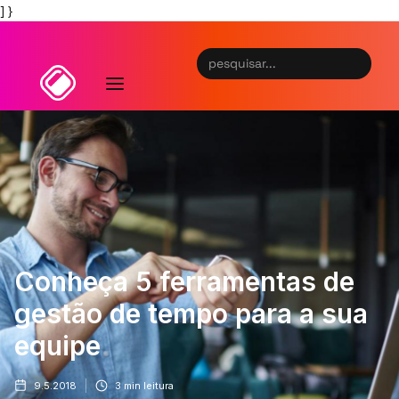
] }
Conheça 5 ferramentas de
gestão de tempo para a sua
equipe
9.5.2018
3
min leitura