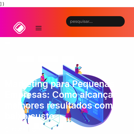
] }
Marketing para Pequenas
Empresas: Como alcançar
melhores resultados com
baixo custo
6.2.2019
5
min leitura