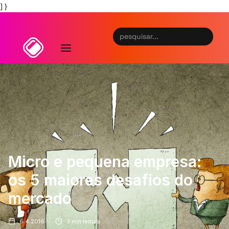
] }
Micro e pequena empresa:
os 5 maiores desafios do
mercado
6.4.2016
3
min leitura