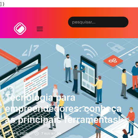
] }
Tecnologia para
empreendedores: conheça
as principais ferramentas!
14.8.2018
7
min leitura