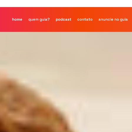
home
quem guia?
podcast
contato
anuncie no guia