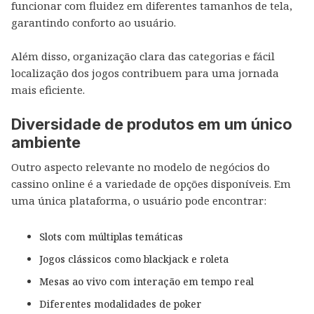
funcionar com fluidez em diferentes tamanhos de tela,
garantindo conforto ao usuário.
Além disso, organização clara das categorias e fácil
localização dos jogos contribuem para uma jornada
mais eficiente.
Diversidade de produtos em um único
ambiente
Outro aspecto relevante no modelo de negócios do
cassino online é a variedade de opções disponíveis. Em
uma única plataforma, o usuário pode encontrar:
Slots com múltiplas temáticas
Jogos clássicos como blackjack e roleta
Mesas ao vivo com interação em tempo real
Diferentes modalidades de poker