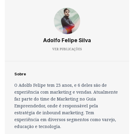
Adolfo Felipe Silva
VER PUBLICAÇÕES
Sobre
O Adolfo Felipe tem 23 anos, e 6 deles são de
experiência com marketing e vendas. Atualmente
faz parte do time de Marketing no Guia
Empreendedor, onde é responsável pela
estratégia de inbound marketing. Tem
experiência em diversos segmentos como varejo,
educação e tecnologia.