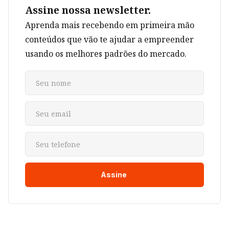
Assine nossa newsletter.
Aprenda mais recebendo em primeira mão
conteúdos que vão te ajudar a empreender
usando os melhores padrões do mercado.