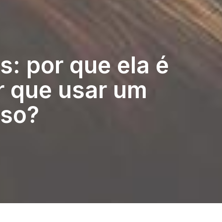
s: por que ela é
r que usar um
sso?