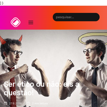
] }
Ser ético ou não: eis a
questão!
27.6.2016
2
min leitura