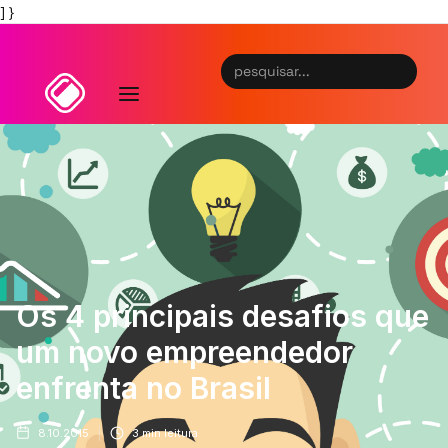
] }
Os 4 principais desafios que
um novo empreendedor
enfrenta no Brasil
8.10.2015
3
min leitura