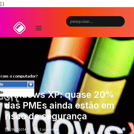
] }
Windows XP: quase 20%
das PMEs ainda estão em
risco de segurança
16.7.2014
2
min leitura