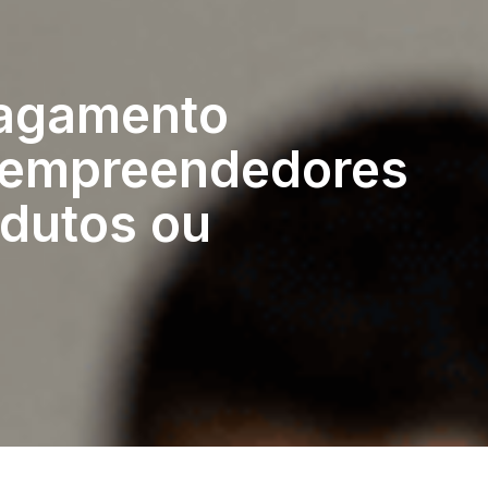
pagamento
a empreendedores
dutos ou