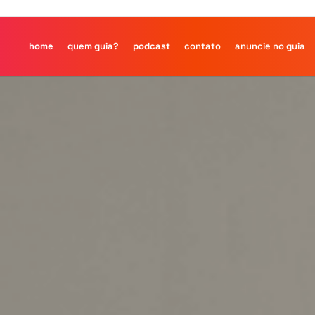
home
quem guia?
podcast
contato
anuncie no guia