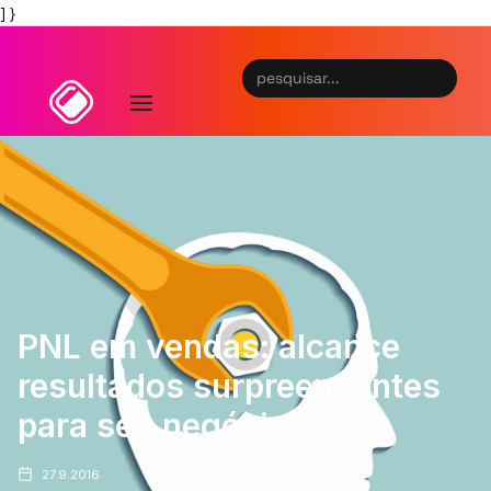
] }
PNL em vendas: alcance
resultados surpreendentes
para seu negócio
27.9.2016