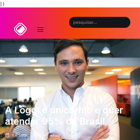
] }
A Loggi é unicórnio e quer
atender 95% do Brasil
5.6.2019
1
min leitura